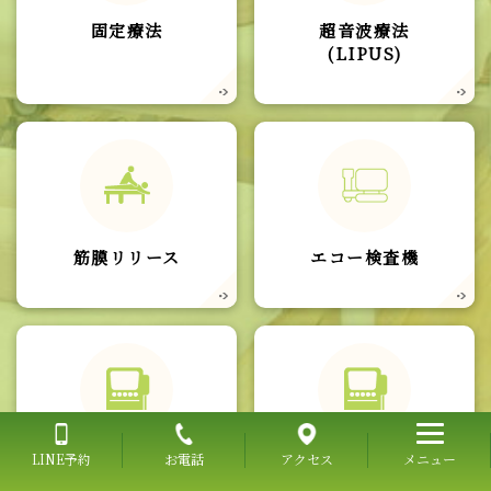
固定療法
超音波療法
(LIPUS)
筋膜リリース
エコー検査機
ショック
ラジオ波
LINE予約
お電話
アクセス
メニュー
ウェーブ
温熱療法