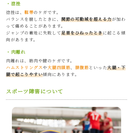
・捻挫
捻挫は、
靱帯
のケガです。
バランスを崩したときに、
関節の可動域を超える力
が加わ
って痛めることがあります。
ジャンプの着地に失敗して
足首をひねったとき
に起こる傾
向があります。
・肉離れ
肉離れは、筋肉や腱のケガです。
ハムストリングス
や
大腿四頭筋
、
腓腹筋
といった
大腿・下
腿で起こりやすい
傾向にあります。
スポーツ障害について