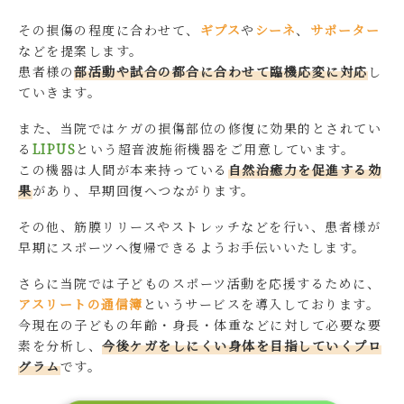
その損傷の程度に合わせて、
ギプス
や
シーネ
、
サポーター
などを提案します。
患者様の
部活動や試合の都合に合わせて臨機応変に対応
し
ていきます。
また、当院ではケガの損傷部位の修復に効果的とされてい
る
LIPUS
という超音波施術機器をご用意しています。
この機器は人間が本来持っている
自然治癒力を促進する効
果
があり、早期回復へつながります。
その他、筋膜リリースやストレッチなどを行い、患者様が
早期にスポーツへ復帰できるようお手伝いいたします。
さらに当院では子どものスポーツ活動を応援するために、
アスリートの通信簿
というサービスを導入しております。
今現在の子どもの年齢・身長・体重などに対して必要な要
素を分析し、
今後ケガをしにくい身体を目指していくプロ
グラム
です。