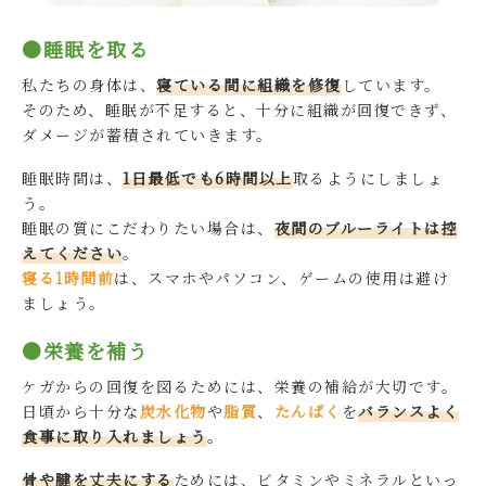
●睡眠を取る
私たちの身体は、
寝ている間に組織を修復
しています。
そのため、睡眠が不足すると、十分に組織が回復できず、
ダメージが蓄積されていきます。
睡眠時間は、
1日最低でも6時間以上
取るようにしましょ
う。
睡眠の質にこだわりたい場合は、
夜間のブルーライトは控
えてください
。
寝る1時間前
は、スマホやパソコン、ゲームの使用は避け
ましょう。
●栄養を補う
ケガからの回復を図るためには、栄養の補給が大切です。
日頃から十分な
炭水化物
や
脂質
、
たんぱく
を
バランスよく
食事に取り入れましょう
。
骨や腱を丈夫にする
ためには、ビタミンやミネラルといっ