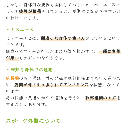
しかし、身体的な要因も関係しており、オーバーユースに
よって
疲労が蓄積
されていると、受傷につながりやすいと
いわれています。
・ミスユース
ミスユースとは、
間違った身体の使い方
をしているという
ことです。
間違ったフォームをしたまま身体を動かすと、
一部に負担
が集中
しケガにつながります。
・未熟な身体での運動
成長期
のお子様は、骨の発達が軟部組織よりも早く進むた
め、
筋肉が骨に引っ張られてアンバランス
な状態になって
います。
その状態で負担のかかる運動を行うと、
軟部組織のケガ
を
することがあります。
スポーツ外傷について