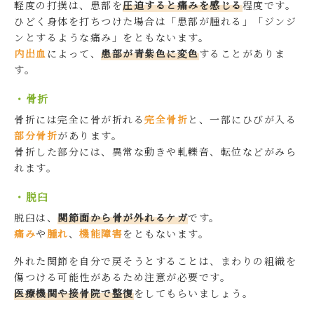
軽度の打撲は、患部を
圧迫すると痛みを感じる
程度です。
ひどく身体を打ちつけた場合は「患部が腫れる」「ジンジ
ンとするような痛み」をともないます。
内出血
によって、
患部が青紫色に変色
することがありま
す。
・骨折
骨折には完全に骨が折れる
完全骨折
と、一部にひびが入る
部分骨折
があります。
骨折した部分には、異常な動きや軋轢音、転位などがみら
れます。
・脱臼
脱臼は、
関節面から骨が外れるケガ
です。
痛み
や
腫れ
、
機能障害
をともないます。
外れた関節を自分で戻そうとすることは、まわりの組織を
傷つける可能性があるため注意が必要です。
医療機関や接骨院で整復
をしてもらいましょう。