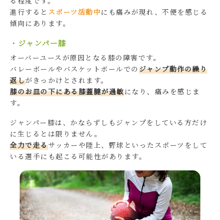
る程度です。
進行すると
スポーツ活動中
にも痛みが現れ、不便を感じる
傾向にあります。
・ジャンパー膝
オーバーユースが原因となる膝の障害です。
バレーボールやバスケットボールでの
ジャンプ動作の繰り
返し
がきっかけとされます。
膝のお皿の下にある膝蓋腱が過敏
になり、痛みを感じま
す。
ジャンパー膝は、かならずしもジャンプをしている方だけ
に生じるとは限りません。
全力で走る
サッカーや陸上、野球といったスポーツをして
いる選手にも起こる可能性があります。