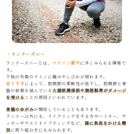
・ランナーズニー
ランナーズニーとは、
マラソン選手
に多くみられる障害で
す。
下肢の外側のラインに痛みやしびれが現れます。
走りすぎ
によって、股関節の柔軟性が低下し、股関節と骨
盤の前側を結んでいる
大腿筋膜張筋や腸脛靱帯がダメージ
を受ける
ことが原因といわれています。
骨盤のゆがみ
が関係していることもあります。
ランナー以外にも、ライクリングをする方やハイカー、サ
ッカーやウエイトリフティングなど、
膝に負担をかける競
技
に取り組む方にもみられます。