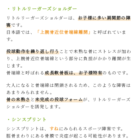
・リトルリーガーズショルダー
リトルリーガーズショルダーは、
お子様に多い肩関節の障
害
です。
日本語では、
「上腕骨近位骨端線離開」
と呼ばれていま
す。
投球動作を繰り返し行う
ことで未熟な骨にストレスが加わ
り、上腕骨近位骨端線という部分に負担がかかり離開が生
じます。
骨端線と呼ばれる
成長軟骨板は、お子様特有
のものです。
大人になると骨端線は閉鎖されるため、このような障害は
あまりみられません。
骨の未熟さ
と
未完成の投球フォーム
が、リトルリーガーズ
ショルダーを誘発します。
・シンスプリント
シンスプリントは、
すね
にみられるスポーツ障害です。
脛骨まわりにある骨膜で炎症が起こる可能性があります。